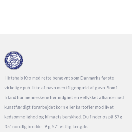
Hirtshals Kro med rette benævnt som Danmarks første
virkelige pub. Ikke af navn men til gengæld af gavn. Som i
Irland har menneskene her indgået en vellykket alliance med
kunstfærdigt forarbejdet korn eller kartofler mod livet
kedsommelighed og klimaets barskhed. Du finder os på 57g
35` nordlig bredde- 9 g 57` østlig længde.