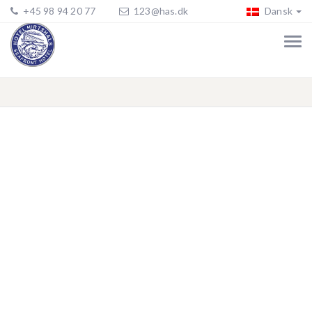
+45 98 94 20 77
123@has.dk
Dansk