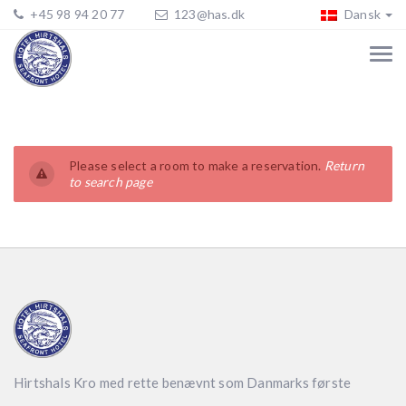
+45 98 94 20 77
123@has.dk
Dansk
Please select a room to make a reservation.
Return
to search page
Hirtshals Kro med rette benævnt som Danmarks første