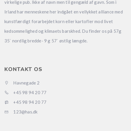
virkelige pub. Ikke af navn men til gengæld af gavn. Som i
Irland har menneskene her indgået en vellykket alliance med
kunstfærdigt forarbejdet korn eller kartofler mod livet
kedsommelighed og klimaets barskhed. Du finder os på 57g
35` nordlig bredde- 9 g 57` østlig længde.
KONTAKT OS
Havnegade 2
+45 98 94 20 77
+45 98 94 20 77
123@has.dk